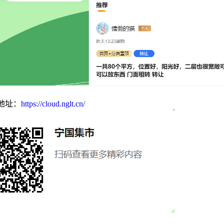
地址：
https://cloud.nglt.cn/